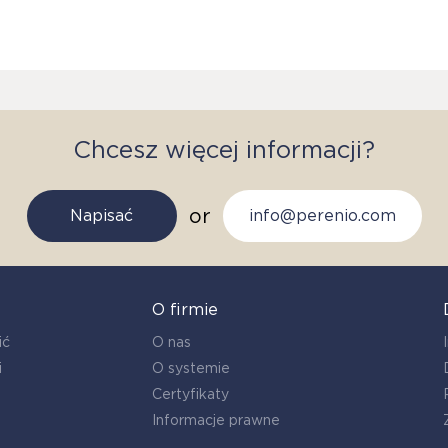
Chcesz więcej informacji?
or
Napisać
info@perenio.com
O firmie
ić
O nas
i
O systemie
Certyfikaty
Informacje prawne