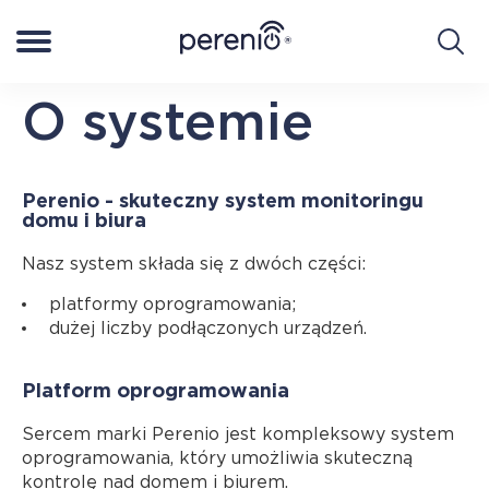
O systemie
Zaloguj się do My Perenio
Poland
Smart home
Perenio - skuteczny system monitoringu
domu i biura
Smart Health
Nasz system składa się z dwóch części:
platformy oprogramowania;
O systemie
dużej liczby podłączonych urządzeń.
Wsparcie
Platform oprogramowania
Sercem marki Perenio jest kompleksowy system
Gdzie mógłbym kupić
oprogramowania, który umożliwia skuteczną
kontrolę nad domem i biurem.