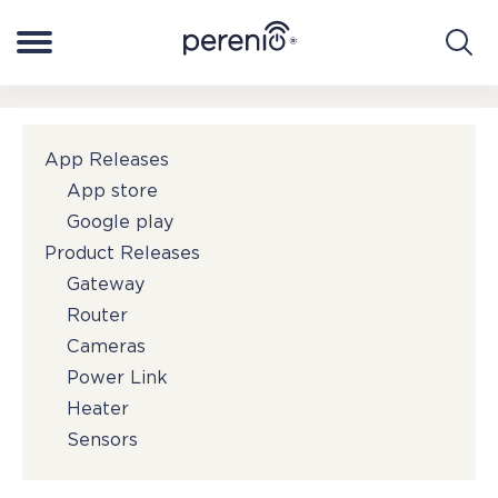
Zaloguj się do My Perenio
Poland
App Releases
Smart home
App store
Google play
Smart Health
Product Releases
Gateway
Router
O systemie
Cameras
Power Link
Wsparcie
Heater
Sensors
Gdzie mógłbym kupić