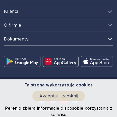
Klienci
O firmie
Dokumenty
Ta strona wykorzystuje cookies
Akceptuj i zamknij
Perenio zbiera informacje o sposobie korzystania z
2023 © Perenio IoT spol s r.o. Wszelkie prawa zastrzeżone
serwisu